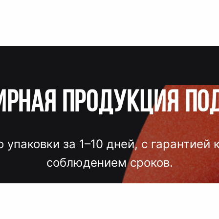
ирная продукция по
о упаковки за 1–10 дней, с гарантией 
соблюдением сроков.
лгих согласований, некачественного
 — точный подбор, проверка образцов