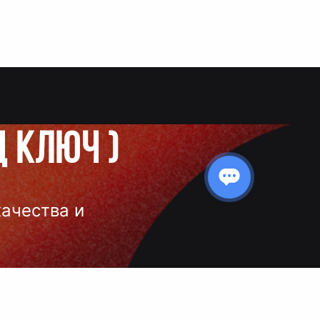
д ключ
)
качества и
 нанесения
 и чёткое