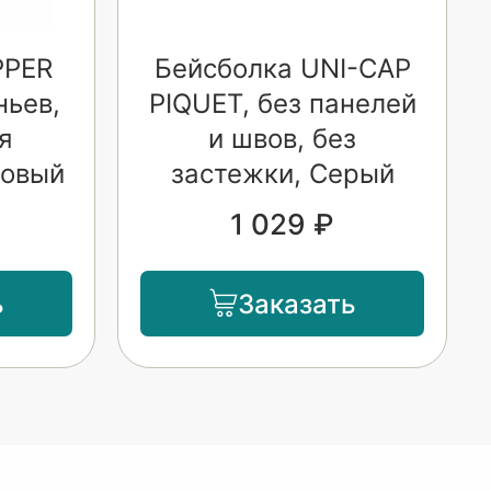
PPER
Бейсболка UNI-CAP
ньев,
PIQUET, без панелей
я
и швов, без
довый
застежки, Серый
1 029 ₽
ь
Заказать