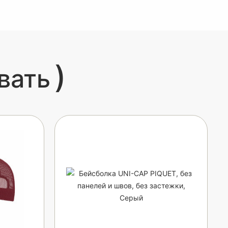
)
вать