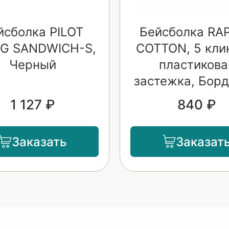
йсболка PILOT
Бейсболка RA
NG SANDWICH-S,
COTTON, 5 кли
Черный
пластикова
застежка, Бор
1 127 ₽
840 ₽
Заказать
Заказат