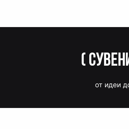
(
Сувен
от идеи д
Вместо до
и нервов