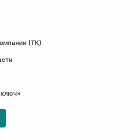
омпании (ТК)
асти
 ключ»