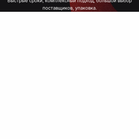
Быстрые сроки, комплексный подход, большой выбор
поставщиков, упаковка.
Тюмень, Республики, 83
ПН – ПТ
09:00 – 18:00
8 908 867 30 68
+7 (3452) 70-03-03
zakaz@avtograf72.ru
[ Подобрать сувениры ]
[ Написать директору ]
› Сайт нашей типографии
› Политика конфиденциальности