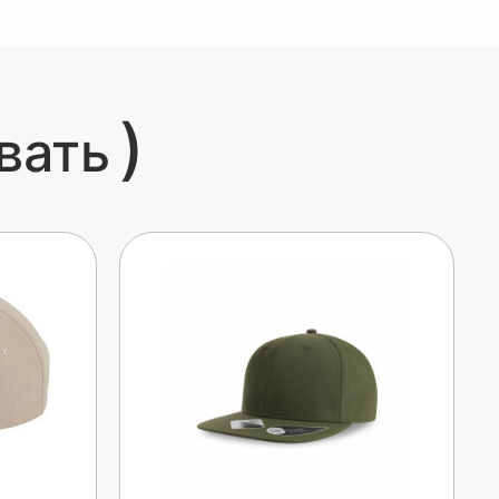
)
вать