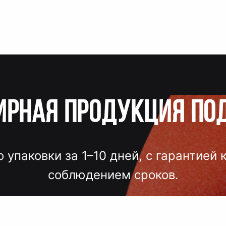
ирная продукция по
о упаковки за 1–10 дней, с гарантией 
соблюдением сроков.
лгих согласований, некачественного
 — точный подбор, проверка образцов