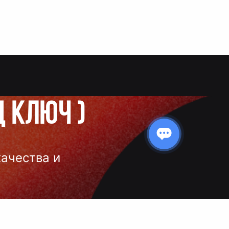
д ключ
)
качества и
 нанесения
 и чёткое