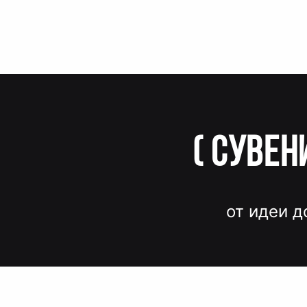
(
Сувен
от идеи д
Вместо до
и нервов