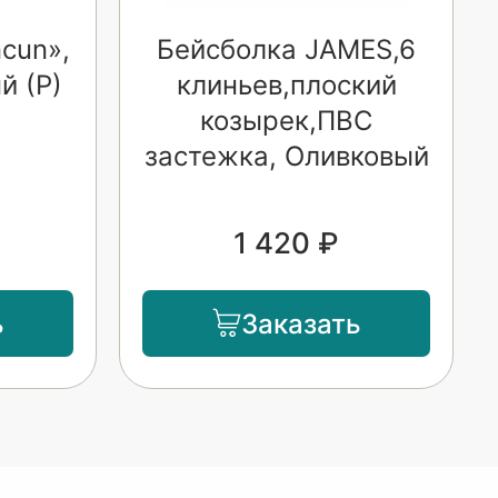
cun»,
Бейсболка JAMES,6
й (Р)
клиньев,плоский
козырек,ПВС
застежка, Оливковый
1 420 ₽
ь
Заказать