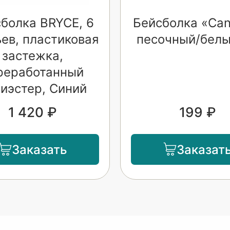
болка BRYCE, 6
Бейсболка «Can
ев, пластиковая
песочный/белы
застежка,
реработанный
иэстер, Синий
1 420 ₽
199 ₽
Заказать
Заказат