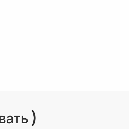
)
вать