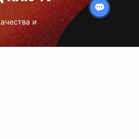
качества и
 нанесения
 и чёткое
ой выбор