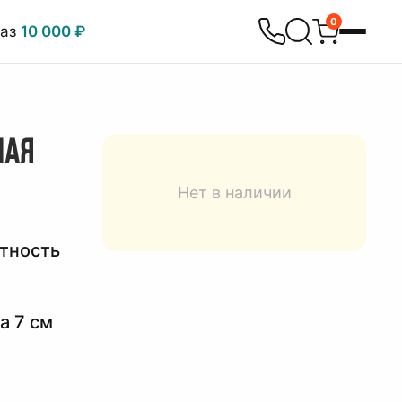
0
каз
10 000 ₽
НАЯ
Нет в наличии
отность
а 7 см