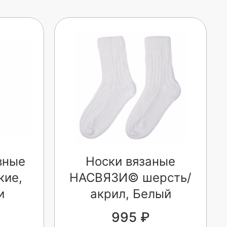
вные
Носки вязаные
кие,
НАСВЯЗИ© шерсть/
и
акрил, Белый
995 ₽