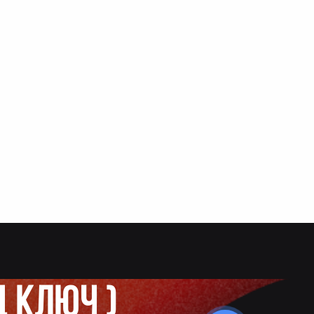
д ключ
)