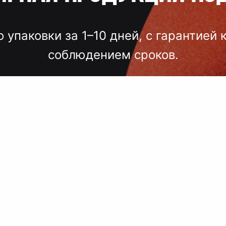
о упаковки за 1–10 дней, с гарантией 
соблюдением сроков.
лгих согласований, некачественного
 — точный подбор, проверка образцов
исполнение под ключ.
 сроки, комплексный подход, больш
поставщиков, упаковка.