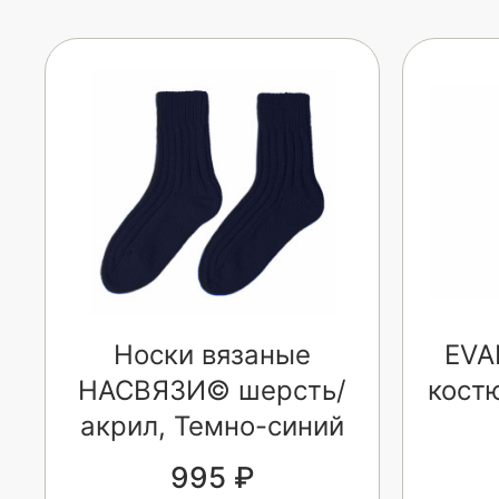
Носки вязаные
EVA
НАСВЯЗИ© шерсть/
кост
акрил, Темно-синий
995 ₽