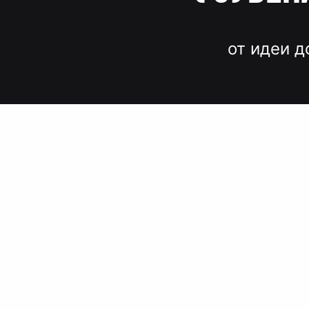
от идеи д
Вместо до
и нервов
Быстрые