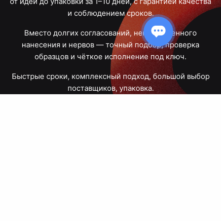
от идеи до упаковки за 1–10 дней, с гарантией качества
и соблюдением сроков.
Вместо долгих согласований, некачественного
нанесения и нервов — точный подбор, проверка
образцов и чёткое исполнение под ключ.
Быстрые сроки, комплексный подход, большой выбор
поставщиков, упаковка.
Тюмень, Республики, 83
ПН – ПТ
09:00 – 18:00
8 908 867 30 68
+7 (3452) 70-03-03
zakaz@avtograf72.ru