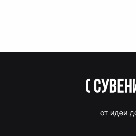
(
Сувен
от идеи д