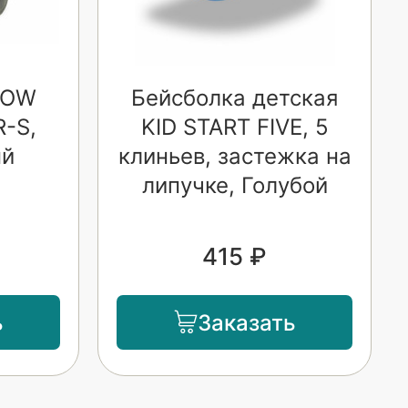
NOW
Бейсболка детская
-S,
KID START FIVE, 5
ый
клиньев, застежка на
липучке, Голубой
415 ₽
ь
Заказать