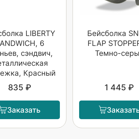
сболка LIBERTY
Бейсболка S
ANDWICH, 6
FLAP STOPPER
ньев, сэндвич,
Темно-сер
еталлическая
тежка, Красный
835 ₽
1 445 ₽
Заказать
Заказат