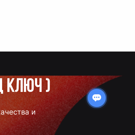
д ключ
)
качества и