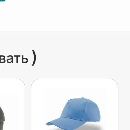
)
вать