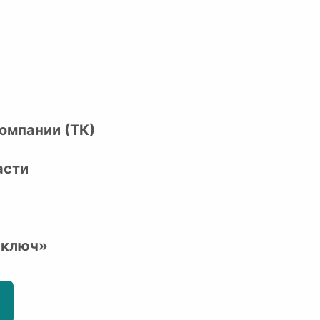
омпании (ТК)
асти
 ключ»