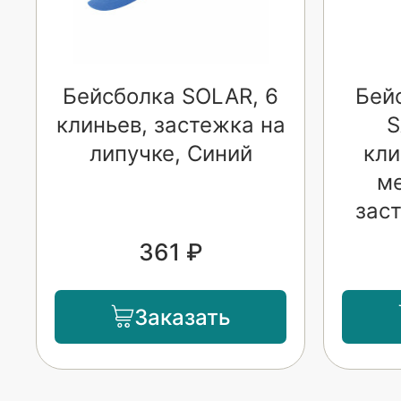
Бейсболка SOLAR, 6
Бей
клиньев, застежка на
S
липучке, Синий
кли
м
зас
361 ₽
Заказать