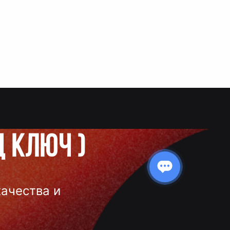
д ключ
)
качества и