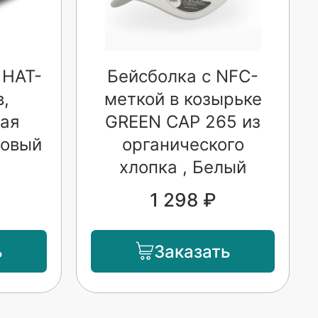
 HAT-
Бейсболка с NFC-
в,
меткой в козырьке
ая
GREEN CAP 265 из
довый
органического
хлопка , Белый
1 298 ₽
ь
Заказать