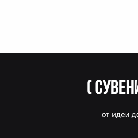
(
Сувен
от идеи д