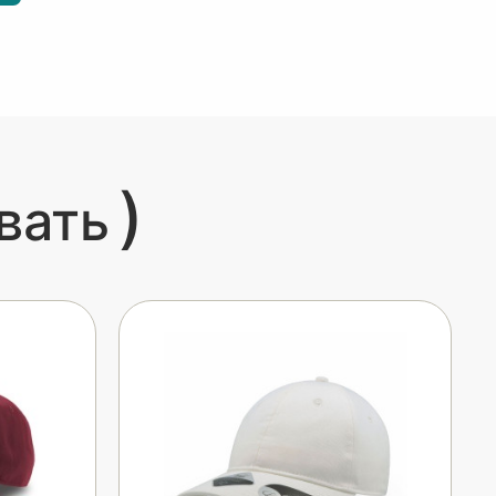
)
вать