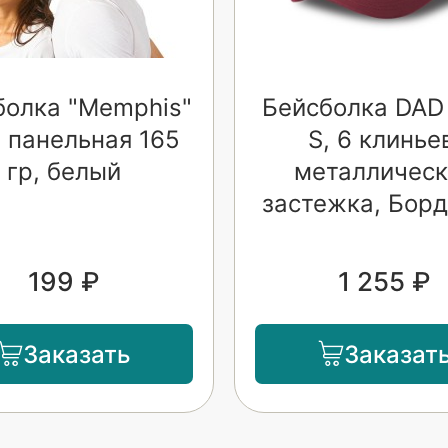
болка "Memphis"
Бейсболка DAD
 панельная 165
S, 6 клинье
гр, белый
металлическ
застежка, Бор
199 ₽
1 255 ₽
Заказать
Заказат