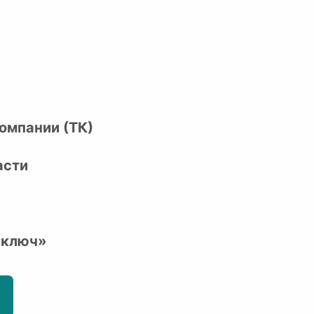
омпании (ТК)
асти
 ключ»