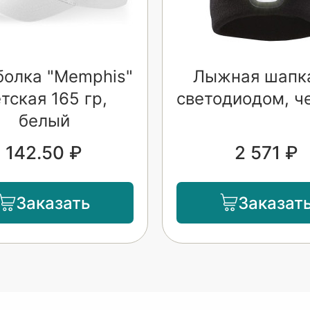
болка "Memphis"
Лыжная шапк
тская 165 гр,
светодиодом, ч
белый
142.50 ₽
2 571 ₽
Заказать
Заказат