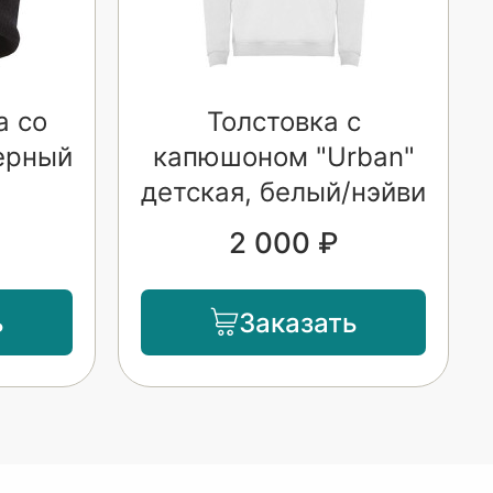
а со
Толстовка с
ерный
капюшоном "Urban"
детская, белый/нэйви
2 000 ₽
ь
Заказать