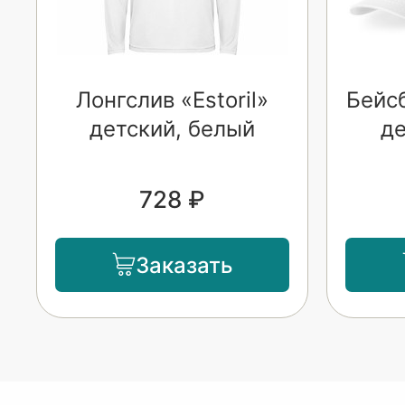
Лонгслив «Estoril»
Бейс
детский, белый
де
728 ₽
Заказать