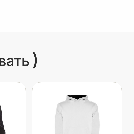
)
вать