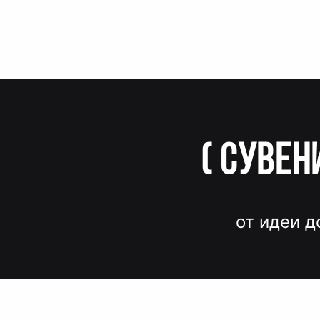
(
Сувен
от идеи д
Вместо до
и нервов