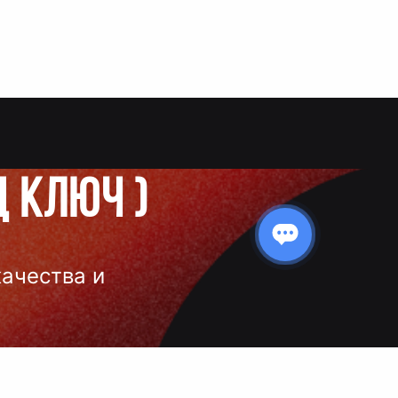
д ключ
)
качества и
 нанесения
 и чёткое