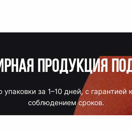
ирная продукция по
о упаковки за 1–10 дней, с гарантией 
соблюдением сроков.
лгих согласований, некачественного
 — точный подбор, проверка образцов