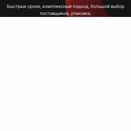
Быстрые сроки, комплексный подход, большой выбор
поставщиков, упаковка.
Тюмень, Республики, 83
ПН – ПТ
09:00 – 18:00
8 908 867 30 68
+7 (3452) 70-03-03
zakaz@avtograf72.ru
[ Подобрать сувениры ]
[ Написать директору ]
› Сайт нашей типографии