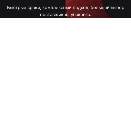
Быстрые сроки, комплексный подход, большой выбор
поставщиков, упаковка.
Тюмень, Республики, 83
ПН – ПТ
09:00 – 18:00
8 908 867 30 68
+7 (3452) 70-03-03
zakaz@avtograf72.ru
[ Подобрать сувениры ]
[ Написать директору ]
› Сайт нашей типографии