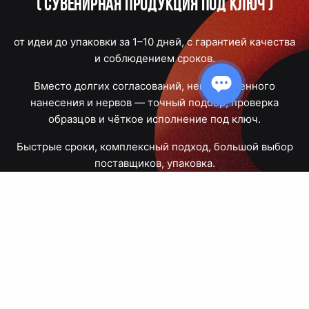
(
Сувенирная продукция под ключ
)
от идеи до упаковки за 1–10 дней, с гарантией качества
и соблюдением сроков.
Вместо долгих согласований, некачественного
нанесения и нервов — точный подбор, проверка
образцов и чёткое исполнение под ключ.
Быстрые сроки, комплексный подход, большой выбор
поставщиков, упаковка.
Тюмень, Республики, 83
ПН – ПТ
09:00 – 18:00
8 908 867 30 68