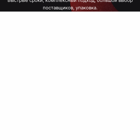
Быстрые сроки, комплексный подход, большой выбор
поставщиков, упаковка.
Тюмень, Республики, 83
ПН – ПТ
09:00 – 18:00
8 908 867 30 68
+7 (3452) 70-03-03
zakaz@avtograf72.ru
[ Подобрать сувениры ]
[ Написать директору ]
› Сайт нашей типографии
› Политика конфиденциальности