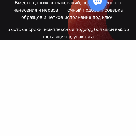
Вместо долгих согласований, некачественного
нанесения и нервов — точный подбор, проверка
образцов и чёткое исполнение под ключ.
Быстрые сроки, комплексный подход, большой выбор
поставщиков, упаковка.
Тюмень, Республики, 83
ПН – ПТ
09:00 – 18:00
8 908 867 30 68
+7 (3452) 70-03-03
zakaz@avtograf72.ru