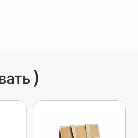
)
вать