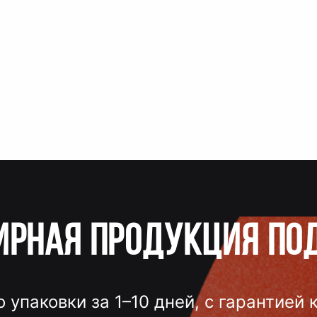
ирная продукция по
о упаковки за 1–10 дней, с гарантией 