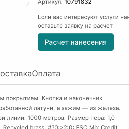
Артикул:
10791832
Если вас интересуют услуги на
оставьте заявку на расчет
Расчет нанесения
оставка
Оплата
м покрытием. Кнопка и наконечник
еработанной латуни, а зажим — из железа.
й линии: 1000 метров. Размер пера: 1,0
Recycled brass. #?0:>2:0: FSC Mix Credit