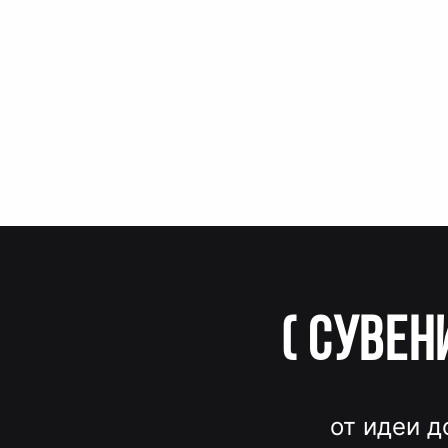
(
Сувен
от идеи д