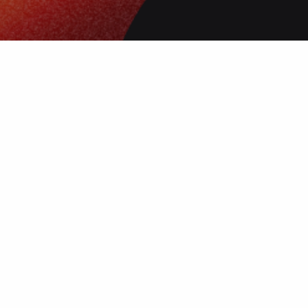
 нанесения
 и чёткое
ой выбор