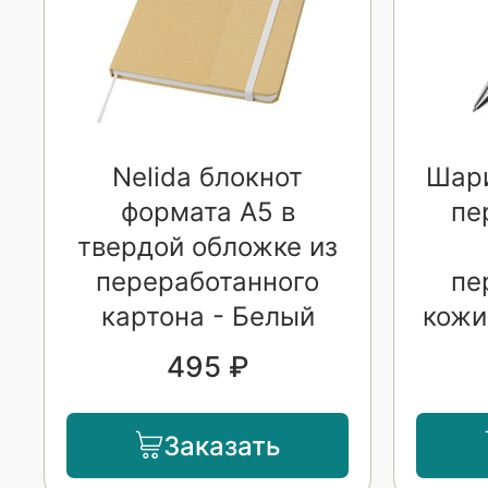
Nelida блокнот
Шари
формата А5 в
пе
твердой обложке из
переработанного
пе
картона - Белый
кожи
495 ₽
Заказать