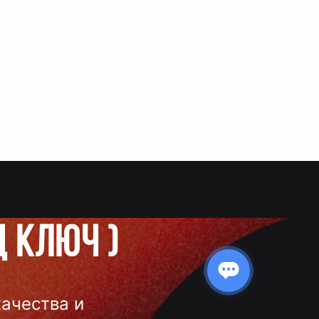
д ключ
)
качества и