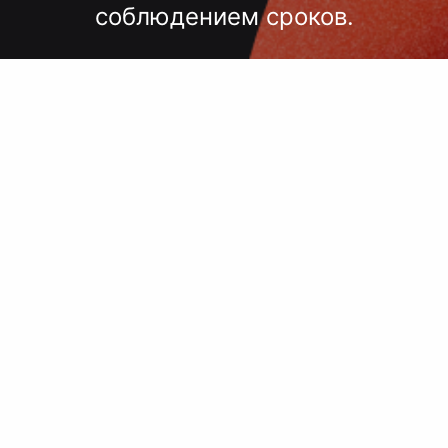
соблюдением сроков.
лгих согласований, некачественного
 — точный подбор, проверка образцов
исполнение под ключ.
 сроки, комплексный подход, больш
поставщиков, упаковка.