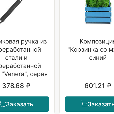
ковая ручка из
Композици
реработанной
"Корзинка со м
стали и
синий
реработанной
 "Venera", серая
378.68 ₽
601.21 ₽
Заказать
Заказат