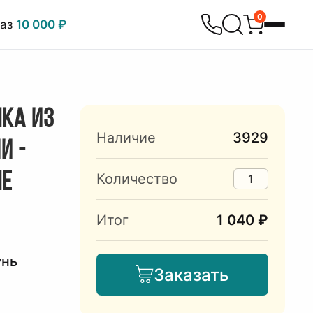
0
каз
10 000 ₽
ЧКА ИЗ
Наличие
3929
И -
ЫЕ
Количество
Итог
1 040 ₽
унь
Заказать