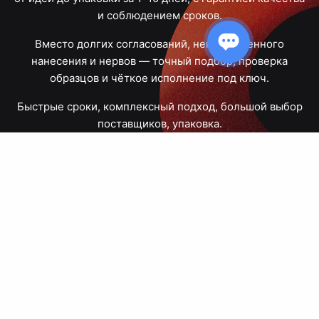
и соблюдением сроков.
Вместо долгих согласований, некачественного
нанесения и нервов — точный подбор, проверка
образцов и чёткое исполнение под ключ.
Быстрые сроки, комплексный подход, большой выбор
поставщиков, упаковка.
Тюмень, Республики, 83
ПН – ПТ
09:00 – 18:00
8 908 867 30 68
+7 (3452) 70-03-03
zakaz@avtograf72.ru