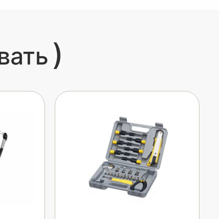
)
вать