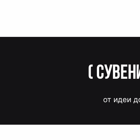
(
Сувен
от идеи д
Вместо до