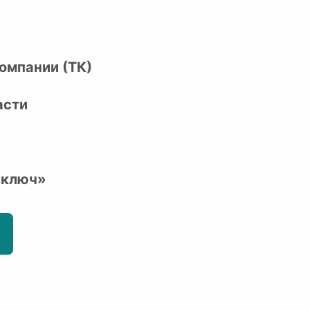
омпании (ТК)
асти
 ключ»