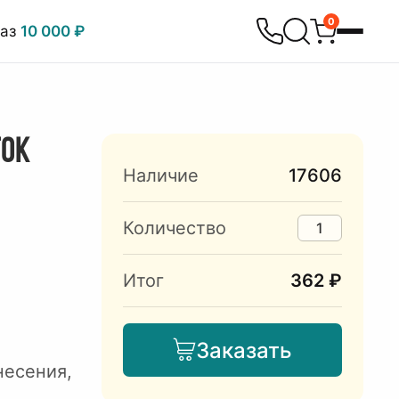
0
каз
10 000 ₽
ТОК
Наличие
17606
Количество
Итог
362 ₽
Заказать
несения,