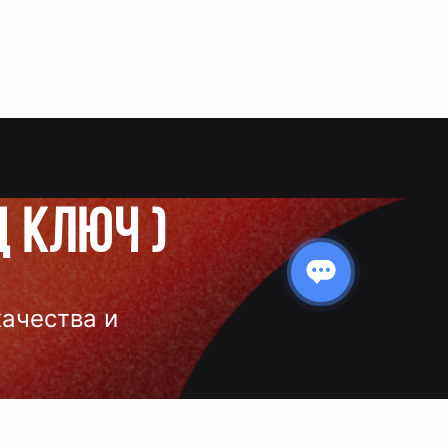
д ключ
)
качества и
 нанесения