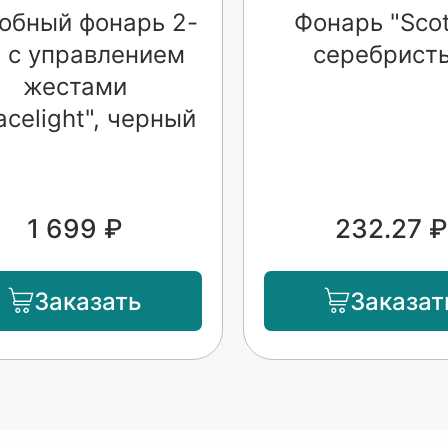
обный фонарь 2-
Фонарь "Scot
1 c управлением
серебрист
жестами
acelight", черный
1 699 ₽
232.27 ₽
Заказать
Заказат