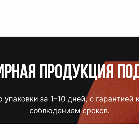
ирная продукция по
о упаковки за 1–10 дней, с гарантией 
соблюдением сроков.
лгих согласований, некачественного