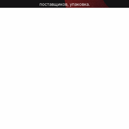
поставщиков, упаковка.
Тюмень, Республики, 83
ПН – ПТ
09:00 – 18:00
8 908 867 30 68
+7 (3452) 70-03-03
zakaz@avtograf72.ru
[ Подобрать сувениры ]
[ Написать директору ]
› Сайт нашей типографии
› Политика конфиденциальности