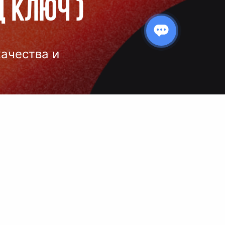
д ключ
)
качества и
 нанесения
 и чёткое
ой выбор