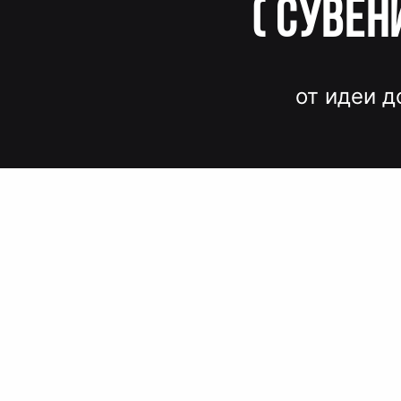
(
Сувен
от идеи д
Вместо до
и нервов
Быстрые