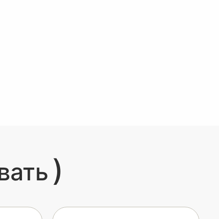
)
вать