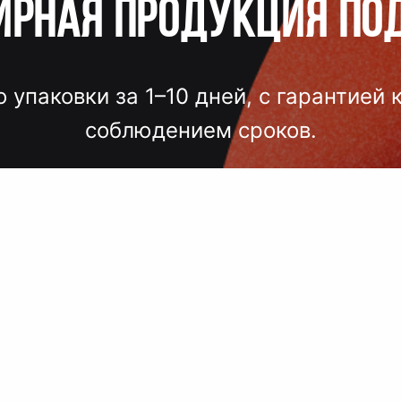
ирная продукция по
о упаковки за 1–10 дней, с гарантией 
соблюдением сроков.
лгих согласований, некачественного
 — точный подбор, проверка образцов
исполнение под ключ.
 сроки, комплексный подход, больш
поставщиков, упаковка.