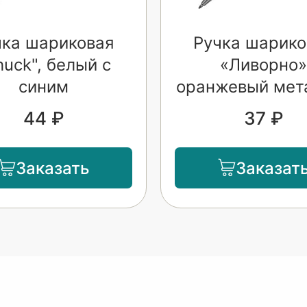
чка шариковая
Ручка шарико
huck", белый с
«Ливорно»
синим
оранжевый мет
44 ₽
37 ₽
Заказать
Заказат