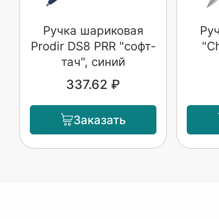
Ручка шариковая
Ру
Prodir DS8 PRR "софт-
"C
тач", синий
337.62 ₽
Заказать