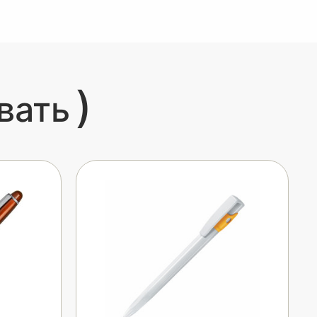
)
вать