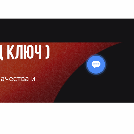
д ключ
)
качества и
 нанесения
 и чёткое