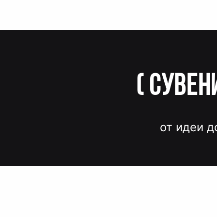
(
Сувен
от идеи д
Вместо до
и нервов