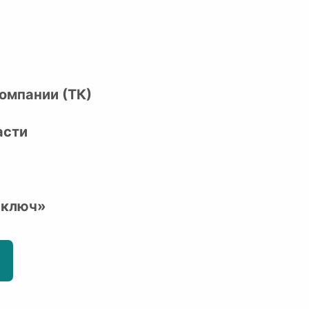
омпании (ТК)
асти
 ключ»