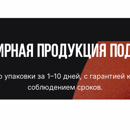
ирная продукция по
о упаковки за 1–10 дней, с гарантией 
соблюдением сроков.
лгих согласований, некачественного
 — точный подбор, проверка образцов
исполнение под ключ.