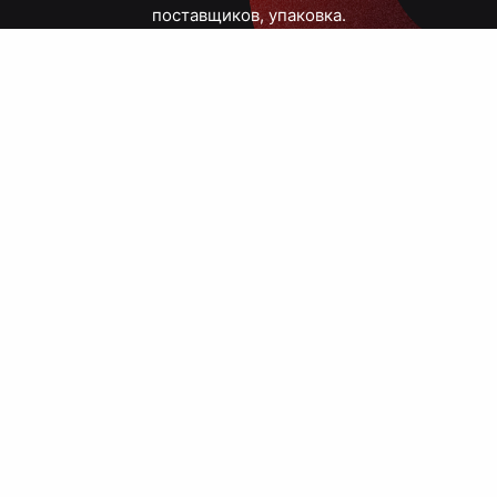
поставщиков, упаковка.
Тюмень, Республики, 83
ПН – ПТ
09:00 – 18:00
8 908 867 30 68
+7 (3452) 70-03-03
zakaz@avtograf72.ru
[ Подобрать сувениры ]
[ Написать директору ]
› Сайт нашей типографии
› Политика конфиденциальности