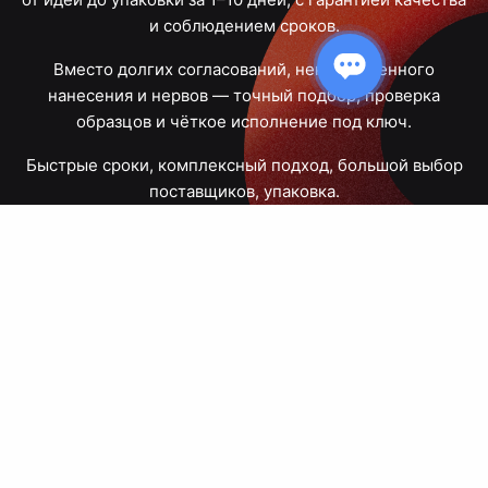
и соблюдением сроков.
Вместо долгих согласований, некачественного
нанесения и нервов — точный подбор, проверка
образцов и чёткое исполнение под ключ.
Быстрые сроки, комплексный подход, большой выбор
поставщиков, упаковка.
Тюмень, Республики, 83
ПН – ПТ
09:00 – 18:00
8 908 867 30 68
+7 (3452) 70-03-03
zakaz@avtograf72.ru